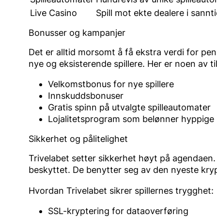
Live Casino
Spill mot ekte dealere i sannt
Bonusser og kampanjer
Det er alltid morsomt å få ekstra verdi for pe
nye og eksisterende spillere. Her er noen av t
Velkomstbonus for nye spillere
Innskuddsbonuser
Gratis spinn på utvalgte spilleautomater
Lojalitetsprogram som belønner hyppige s
Sikkerhet og pålitelighet
Trivelabet setter sikkerhet høyt på agendaen
beskyttet. De benytter seg av den nyeste krypte
Hvordan Trivelabet sikrer spillernes trygghet:
SSL-kryptering for dataoverføring