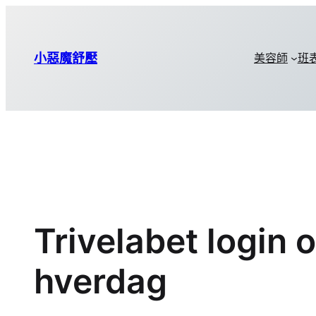
小惡魔舒壓
美容師
班
Trivelabet login 
hverdag