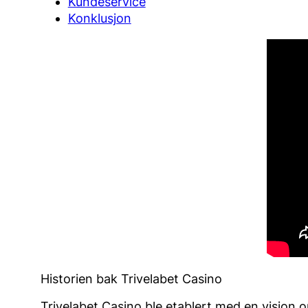
Kundeservice
Konklusjon
Historien bak Trivelabet Casino
Trivelabet Casino ble etablert med en visjon o