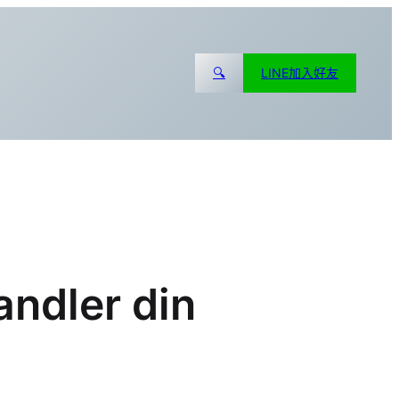
🔍
LINE加入好友
andler din