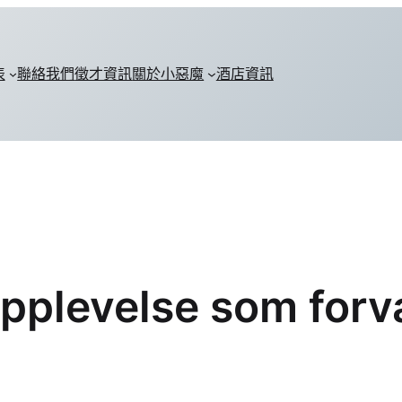
表
聯絡我們
徵才資訊
關於小惡魔
酒店資訊
opplevelse som forv