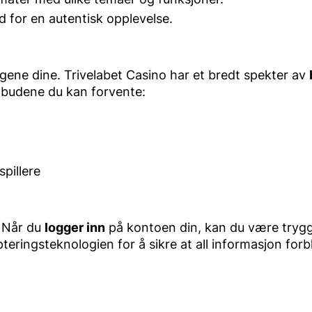
id for en autentisk opplevelse.
ngene dine. Trivelabet Casino har et bredt spekter av
ilbudene du kan forvente:
pillere
. Når du
logger inn
på kontoen din, kan du være trygg
ringsteknologien for å sikre at all informasjon forbli