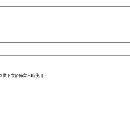
以供下次發佈留言時使用。