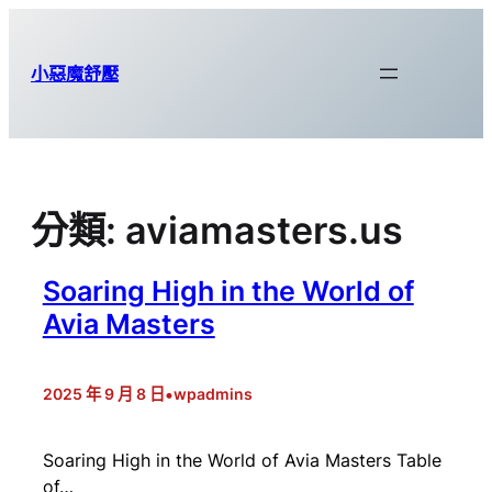
跳
至
小惡魔舒壓
主
要
內
容
分類:
aviamasters.us
Soaring High in the World of
Avia Masters
•
2025 年 9 月 8 日
wpadmins
Soaring High in the World of Avia Masters Table
of…