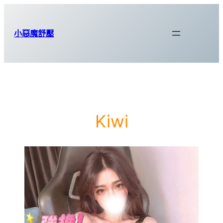
跳
至
小惡魔舒壓
主
要
內
容
Kiwi