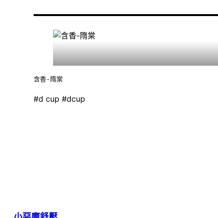
含香-隋棠
#d cup #dcup
小惡魔舒壓