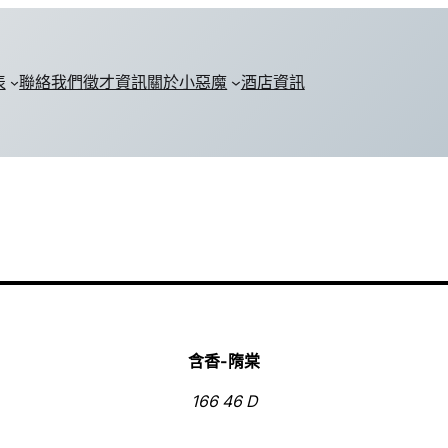
表
聯絡我們
徵才資訊
關於小惡魔
酒店資訊
含香-隋棠
166 46 D