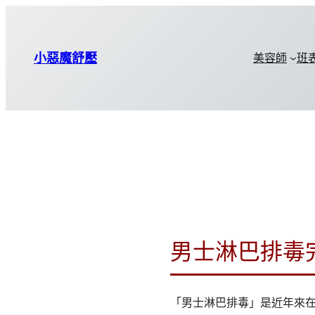
小惡魔舒壓
美容師
班
男士淋巴排毒
「男士淋巴排毒」是近年來