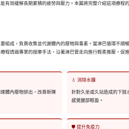
更能有效緩解長期累積的疲勞與壓力。本篇將完整介紹這項療程
重要組成，負責收集並代謝體內的廢物與毒素。當淋巴循環不順
毒療程透過專業的按摩手法，沿著淋巴管走向進行輕柔推壓，促
💧 消除水腫
加速體內廢物排出，改善新陳
針對久坐或久站造成的下肢
感覺腿部輕盈。
🛡️ 提升免疫力