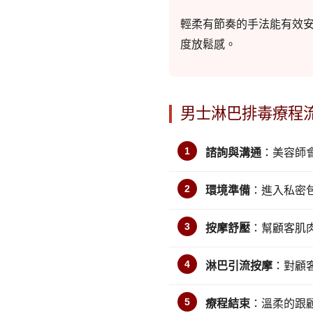
輕柔有節奏的手法能有效
度放鬆感。
男士淋巴排毒療程
諮詢與溝通
：美容師
環境準備
：進入私密
按摩舒壓
：幫顧客肌
淋巴引流按摩
：對顧
療程結束
：溫柔的跟