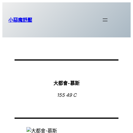
跳
至
小惡魔舒壓
主
要
內
容
大都會-慕斯
155 49 C