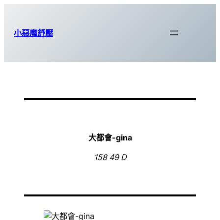
跳
至
小惡魔舒壓
主
要
內
容
大都會-gina
158 49 D