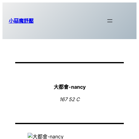
跳
至
小惡魔舒壓
主
要
內
容
大都會-nancy
167 52 C