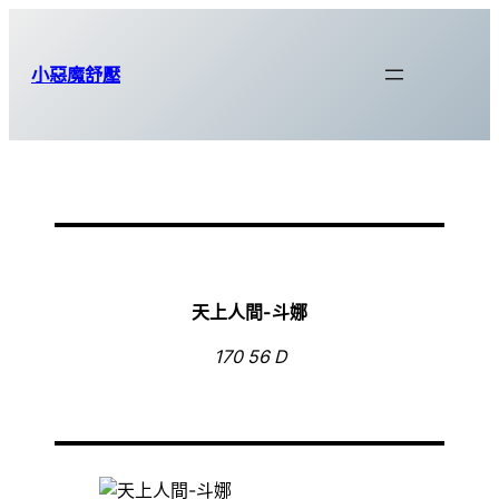
跳
至
小惡魔舒壓
主
要
內
容
天上人間-斗娜
170 56 D