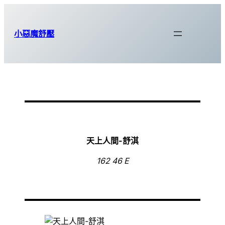
跳
至
小惡魔舒壓
主
要
內
容
天上人間-舒淇
162 46 E