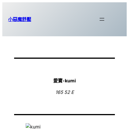
跳
至
小惡魔舒壓
主
要
內
容
愛寶-kumi
165 52 E