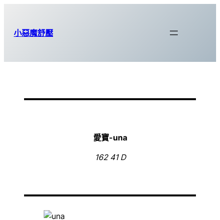
跳
至
小惡魔舒壓
主
要
內
容
愛寶-una
162 41 D