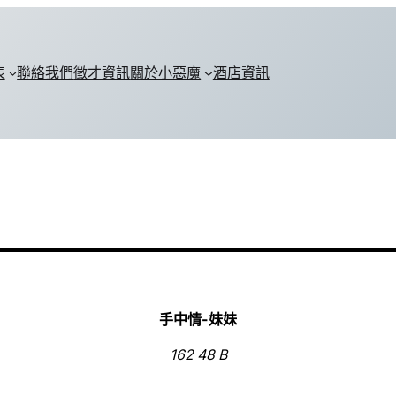
表
聯絡我們
徵才資訊
關於小惡魔
酒店資訊
手中情-妹妹
162 48 B