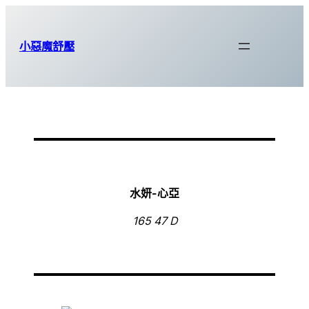
跳
至
小惡魔舒壓
主
要
內
容
水妍-
心亞
165 47 D