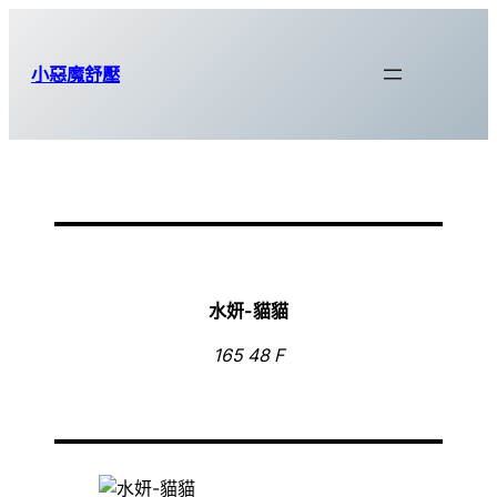
跳
至
小惡魔舒壓
主
要
內
容
水妍-
貓貓
165 48 F