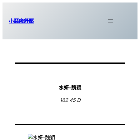
跳
至
小惡魔舒壓
主
要
內
容
水妍-
魏穎
162 45 D