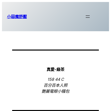
跳
至
小惡魔舒壓
主
要
內
容
真愛-綠茶
158 44 C
百分百本人照
艷麗電眼小騷包