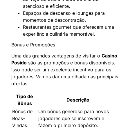
atencioso e eficiente.
Espaços de descanso e lounges para
momentos de descontração.
Restaurantes gourmet que oferecem uma
experiência culinária memorável.
Bônus e Promoções
Uma das grandes vantagens de visitar o
Casino
Posido
são as promoções e bônus disponíveis.
Isso pode ser um excelente incentivo para os
jogadores. Vamos dar uma olhada nas principais
ofertas:
Tipo de
Descrição
Bônus
Bônus de
Um bônus generoso para novos
Boas-
jogadores que se inscrevem e
Vindas
fazem o primeiro depósito.