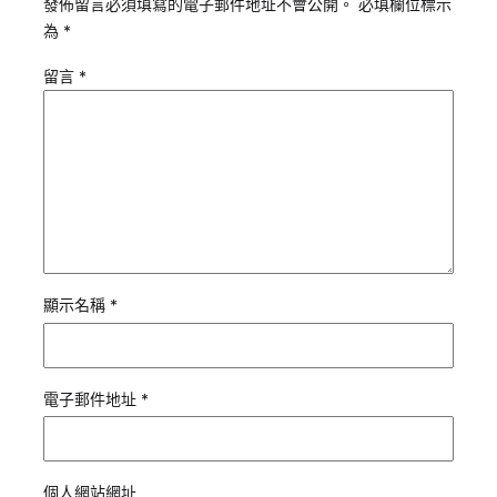
發佈留言必須填寫的電子郵件地址不會公開。
必填欄位標示
為
*
留言
*
顯示名稱
*
電子郵件地址
*
個人網站網址