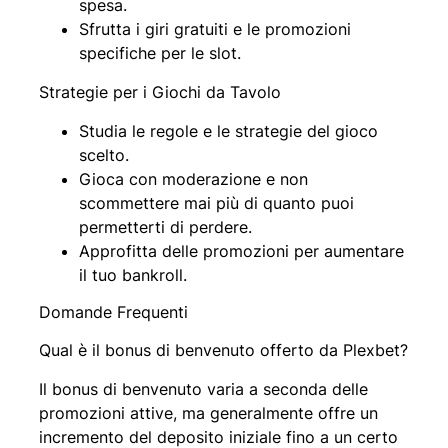
spesa.
Sfrutta i giri gratuiti e le promozioni
specifiche per le slot.
Strategie per i Giochi da Tavolo
Studia le regole e le strategie del gioco
scelto.
Gioca con moderazione e non
scommettere mai più di quanto puoi
permetterti di perdere.
Approfitta delle promozioni per aumentare
il tuo bankroll.
Domande Frequenti
Qual è il bonus di benvenuto offerto da Plexbet?
Il bonus di benvenuto varia a seconda delle
promozioni attive, ma generalmente offre un
incremento del deposito iniziale fino a un certo