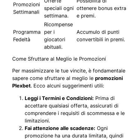
Offerte
Possibilità di
Promozioni
speciali ogni
ottenere bonus extra
Settimanali
settimana.
e premi.
Ricompense
Programma
per i
Accumulo di punti
Fedeltà
giocatori
convertibili in premi.
abituali.
Come Sfruttare al Meglio le Promozioni
Per massimizzare le tue vincite, è fondamentale
sapere come sfruttare al meglio le
promozioni
Plexbet
. Ecco alcuni suggerimenti utili:
Leggi i Termini e Condizioni:
Prima di
accettare qualsiasi offerta, assicurati di
comprendere i requisiti di scommessa e le
limitazioni.
Fai attenzione alle scadenze:
Ogni
promozione ha una durata limitata, quindi