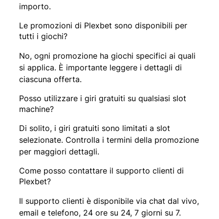
importo.
Le promozioni di Plexbet sono disponibili per
tutti i giochi?
No, ogni promozione ha giochi specifici ai quali
si applica. È importante leggere i dettagli di
ciascuna offerta.
Posso utilizzare i giri gratuiti su qualsiasi slot
machine?
Di solito, i giri gratuiti sono limitati a slot
selezionate. Controlla i termini della promozione
per maggiori dettagli.
Come posso contattare il supporto clienti di
Plexbet?
Il supporto clienti è disponibile via chat dal vivo,
email e telefono, 24 ore su 24, 7 giorni su 7.