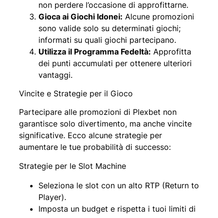
non perdere l’occasione di approfittarne.
Gioca ai Giochi Idonei:
Alcune promozioni
sono valide solo su determinati giochi;
informati su quali giochi partecipano.
Utilizza il Programma Fedeltà:
Approfitta
dei punti accumulati per ottenere ulteriori
vantaggi.
Vincite e Strategie per il Gioco
Partecipare alle promozioni di Plexbet non
garantisce solo divertimento, ma anche vincite
significative. Ecco alcune strategie per
aumentare le tue probabilità di successo:
Strategie per le Slot Machine
Seleziona le slot con un alto RTP (Return to
Player).
Imposta un budget e rispetta i tuoi limiti di