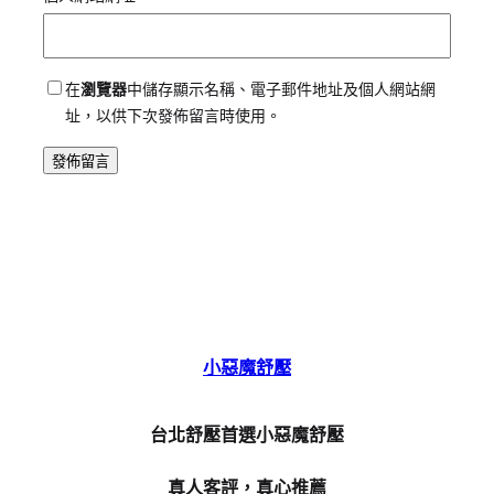
在
瀏覽器
中儲存顯示名稱、電子郵件地址及個人網站網
址，以供下次發佈留言時使用。
小惡魔舒壓
台北舒壓首選小惡魔舒壓
真人客評，真心推薦