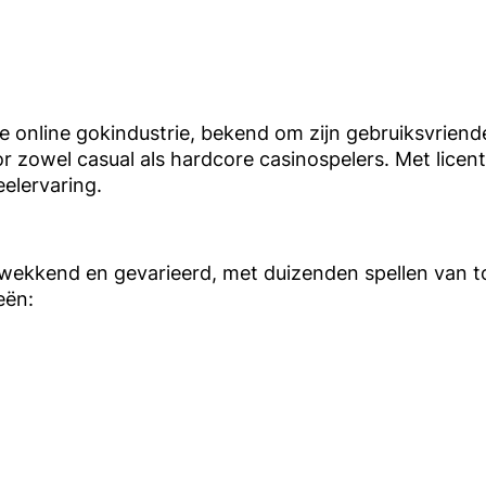
 online gokindustrie, bekend om zijn gebruiksvriendel
 zowel casual als hardcore casinospelers. Met lice
eelervaring.
kwekkend en gevarieerd, met duizenden spellen van 
eën: