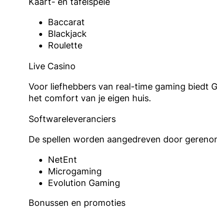
Kaart- en tafelspele
Baccarat
Blackjack
Roulette
Live Casino
Voor liefhebbers van real-time gaming biedt G
het comfort van je eigen huis.
Softwareleveranciers
De spellen worden aangedreven door gerenom
NetEnt
Microgaming
Evolution Gaming
Bonussen en promoties