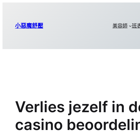
小惡魔舒壓
美容師
班
Verlies jezelf in
casino beoordeli