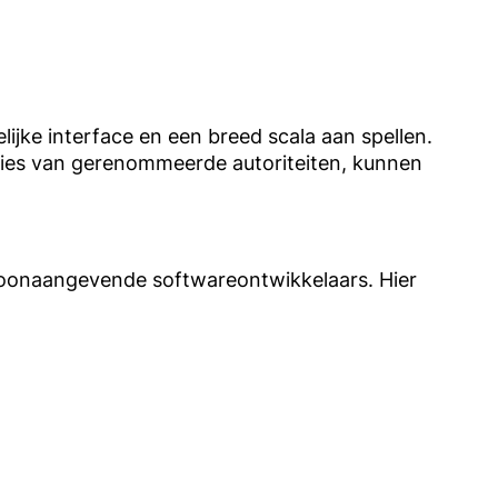
ijke interface en een breed scala aan spellen.
nties van gerenommeerde autoriteiten, kunnen
toonaangevende softwareontwikkelaars. Hier