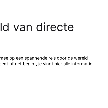
ld van directe
e mee op een spannende reis door de wereld
t of net begint, je vindt hier alle informatie