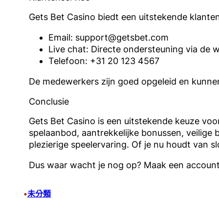
Gets Bet Casino biedt een uitstekende klante
Email: support@getsbet.com
Live chat: Directe ondersteuning via de 
Telefoon: +31 20 123 4567
De medewerkers zijn goed opgeleid en kunnen
Conclusie
Gets Bet Casino is een uitstekende keuze voo
spelaanbod, aantrekkelijke bonussen, veilige 
plezierige speelervaring. Of je nu houdt van slo
Dus waar wacht je nog op? Maak een account a
•
未分類