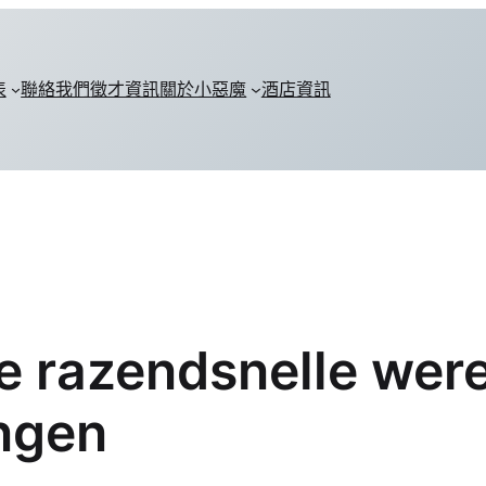
表
聯絡我們
徵才資訊
關於小惡魔
酒店資訊
 de razendsnelle wer
ngen