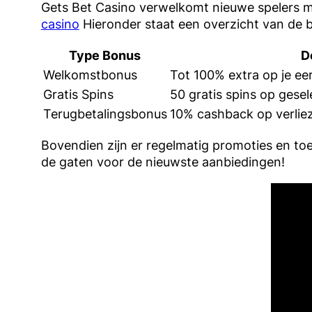
Gets Bet Casino verwelkomt nieuwe spelers m
casino
Hieronder staat een overzicht van de 
Type Bonus
D
Welkomstbonus
Tot 100% extra op je ee
Gratis Spins
50 gratis spins op gesel
Terugbetalingsbonus
10% cashback op verlie
Bovendien zijn er regelmatig promoties en to
de gaten voor de nieuwste aanbiedingen!