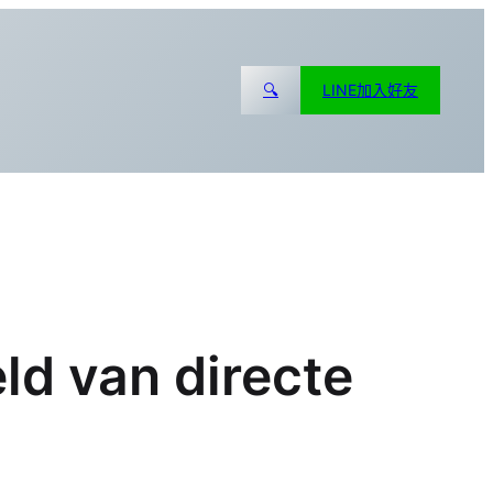
🔍
LINE加入好友
eld van directe