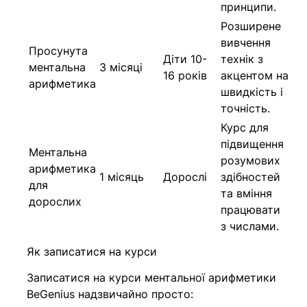
принципи.
Розширене
вивчення
Просунута
Діти 10-
технік з
ментальна
3 місяці
16 років
акцентом на
арифметика
швидкість і
точність.
Курс для
підвищення
Ментальна
розумових
арифметика
1 місяць
Дорослі
здібностей
для
та вміння
дорослих
працювати
з числами.
Як записатися на курси
Записатися на курси ментальної арифметики
BeGenius надзвичайно просто: