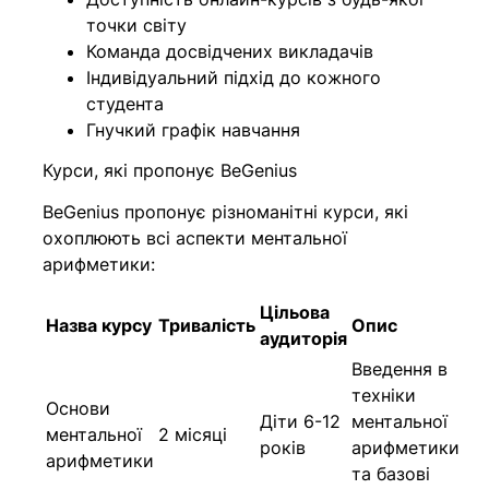
точки світу
Команда досвідчених викладачів
Індивідуальний підхід до кожного
студента
Гнучкий графік навчання
Курси, які пропонує BeGenius
BeGenius пропонує різноманітні курси, які
охоплюють всі аспекти ментальної
арифметики:
Цільова
Назва курсу
Тривалість
Опис
аудиторія
Введення в
техніки
Основи
Діти 6-12
ментальної
ментальної
2 місяці
років
арифметики
арифметики
та базові