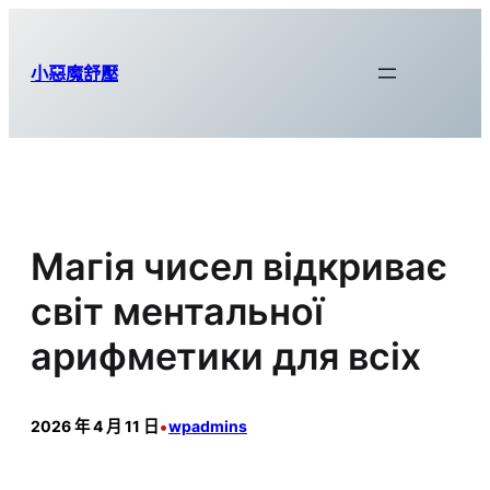
跳
至
小惡魔舒壓
主
要
內
容
Магія чисел відкриває
світ ментальної
арифметики для всіх
•
2026 年 4 月 11 日
wpadmins