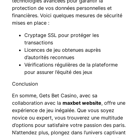
technologies avancées pour garantir la
protection de vos données personnelles et
financières. Voici quelques mesures de sécurité
mises en place :
Cryptage SSL pour protéger les
transactions
Licences de jeu obtenues auprès
d’autorités reconnues
Vérifications régulières de la plateforme
pour assurer l’équité des jeux
Conclusion
En somme, Gets Bet Casino, avec sa
collaboration avec la
maxbet website
, offre une
expérience de jeu inégalée. Que vous soyez
novice ou expert, vous trouverez une multitude
d’options pour satisfaire votre passion des paris.
N’attendez plus, plongez dans l’univers captivant