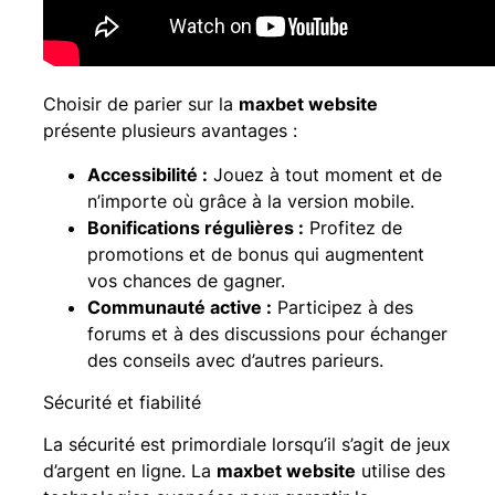
Choisir de parier sur la
maxbet website
présente plusieurs avantages :
Accessibilité :
Jouez à tout moment et de
n’importe où grâce à la version mobile.
Bonifications régulières :
Profitez de
promotions et de bonus qui augmentent
vos chances de gagner.
Communauté active :
Participez à des
forums et à des discussions pour échanger
des conseils avec d’autres parieurs.
Sécurité et fiabilité
La sécurité est primordiale lorsqu’il s’agit de jeux
d’argent en ligne. La
maxbet website
utilise des