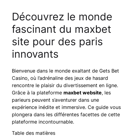
Découvrez le monde
fascinant du maxbet
site pour des paris
innovants
Bienvenue dans le monde exaltant de Gets Bet
Casino, où l’adrénaline des jeux de hasard
rencontre le plaisir du divertissement en ligne.
Grâce à la plateforme
maxbet website
, les
parieurs peuvent s’aventurer dans une
expérience inédite et immersive. Ce guide vous
plongera dans les différentes facettes de cette
plateforme incontournable.
Table des matières