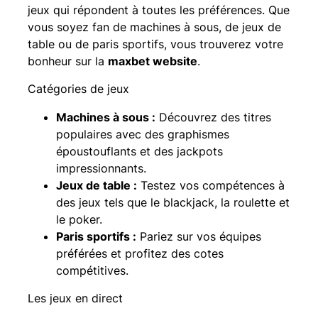
jeux qui répondent à toutes les préférences. Que
vous soyez fan de machines à sous, de jeux de
table ou de paris sportifs, vous trouverez votre
bonheur sur la
maxbet website
.
Catégories de jeux
Machines à sous :
Découvrez des titres
populaires avec des graphismes
époustouflants et des jackpots
impressionnants.
Jeux de table :
Testez vos compétences à
des jeux tels que le blackjack, la roulette et
le poker.
Paris sportifs :
Pariez sur vos équipes
préférées et profitez des cotes
compétitives.
Les jeux en direct