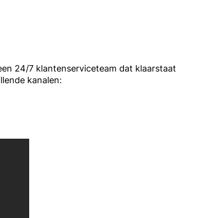
een 24/7 klantenserviceteam dat klaarstaat
llende kanalen: