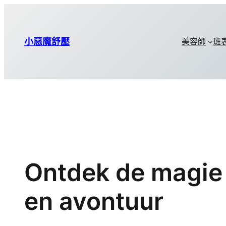
小惡魔舒壓
美容師
班
Ontdek de magie 
en avontuur