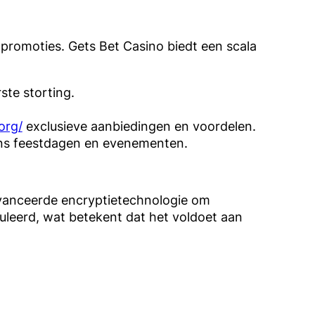
promoties. Gets Bet Casino biedt een scala
ste storting.
org/
exclusieve aanbiedingen en voordelen.
ens feestdagen en evenementen.
eavanceerde encryptietechnologie om
uleerd, wat betekent dat het voldoet aan