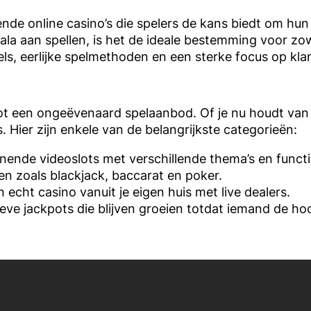
de online casino’s die spelers de kans biedt om hun
cala aan spellen, is het de ideale bestemming voor zo
ls, eerlijke spelmethoden en een sterke focus op kla
ot een ongeëvenaard spelaanbod. Of je nu houdt van k
s. Hier zijn enkele van de belangrijkste categorieën:
nende videoslots met verschillende thema’s en functi
len zoals blackjack, baccarat en poker.
echt casino vanuit je eigen huis met live dealers.
ve jackpots die blijven groeien totdat iemand de hoo