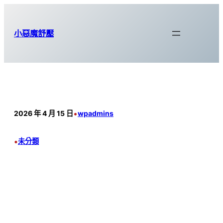
跳
至
小惡魔舒壓
主
要
內
容
•
2026 年 4 月 15 日
wpadmins
•
未分類