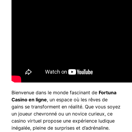
Bienvenue dans le monde fascinant de
Fortuna
Casino en ligne
, un espace où les rêves de
gains se transforment en réalité. Que vous soyez
un joueur chevronné ou un novice curieux, ce
casino virtuel propose une expérience ludique
inégalée, pleine de surprises et d’adrénaline.