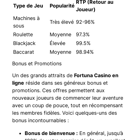
RTP (Retour au
Type de Jeu
Popularité
Joueur)
Machines à
Très élevé
92-96%
sous
Roulette
Moyenne
97.3%
Blackjack
Élevée
99.5%
Baccarat
Moyenne
98.94%
Bonus et Promotions
Un des grands attraits de
Fortuna Casino en
ligne
réside dans ses généreux bonus et
promotions. Ces offres permettent aux
nouveaux joueurs de commencer leur aventure
avec un coup de pouce, tout en récompensant
les membres fidèles. Voici quelques-uns des
bonus incontournables :
Bonus de bienvenue :
En général, jusqu’à