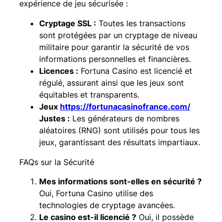
expérience de jeu sécurisée :
Cryptage SSL :
Toutes les transactions
sont protégées par un cryptage de niveau
militaire pour garantir la sécurité de vos
informations personnelles et financières.
Licences :
Fortuna Casino est licencié et
régulé, assurant ainsi que les jeux sont
équitables et transparents.
Jeux
https://fortunacasinofrance.com/
Justes :
Les générateurs de nombres
aléatoires (RNG) sont utilisés pour tous les
jeux, garantissant des résultats impartiaux.
FAQs sur la Sécurité
Mes informations sont-elles en sécurité ?
Oui, Fortuna Casino utilise des
technologies de cryptage avancées.
Le casino est-il licencié ?
Oui, il possède