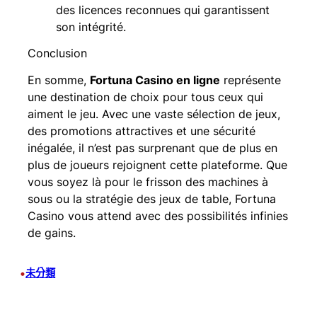
des licences reconnues qui garantissent
son intégrité.
Conclusion
En somme,
Fortuna Casino en ligne
représente
une destination de choix pour tous ceux qui
aiment le jeu. Avec une vaste sélection de jeux,
des promotions attractives et une sécurité
inégalée, il n’est pas surprenant que de plus en
plus de joueurs rejoignent cette plateforme. Que
vous soyez là pour le frisson des machines à
sous ou la stratégie des jeux de table, Fortuna
Casino vous attend avec des possibilités infinies
de gains.
•
未分類