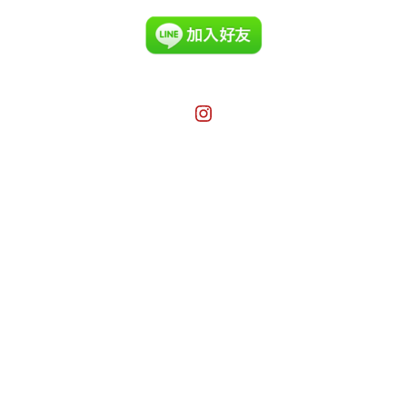
Instagram