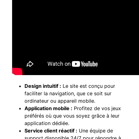
Design intuitif :
Le site est conçu pour
faciliter la navigation, que ce soit sur
ordinateur ou appareil mobile.
Application mobile :
Profitez de vos jeux
préférés où que vous soyez grâce à leur
application dédiée.
Service client réactif :
Une équipe de
support disponible 24/7 pour répondre à