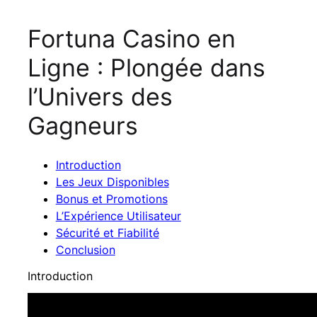
Fortuna Casino en
Ligne : Plongée dans
l’Univers des
Gagneurs
Introduction
Les Jeux Disponibles
Bonus et Promotions
L’Expérience Utilisateur
Sécurité et Fiabilité
Conclusion
Introduction