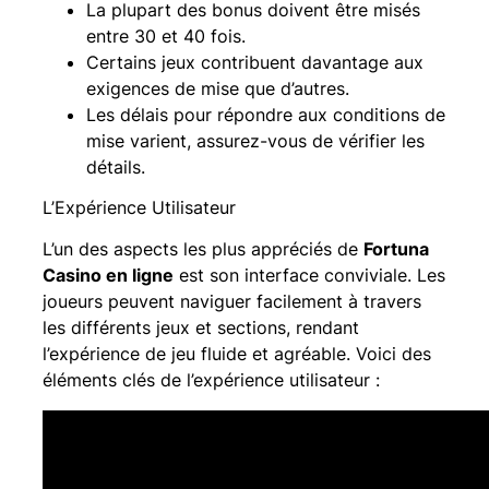
La plupart des bonus doivent être misés
entre 30 et 40 fois.
Certains jeux contribuent davantage aux
exigences de mise que d’autres.
Les délais pour répondre aux conditions de
mise varient, assurez-vous de vérifier les
détails.
L’Expérience Utilisateur
L’un des aspects les plus appréciés de
Fortuna
Casino en ligne
est son interface conviviale. Les
joueurs peuvent naviguer facilement à travers
les différents jeux et sections, rendant
l’expérience de jeu fluide et agréable. Voici des
éléments clés de l’expérience utilisateur :