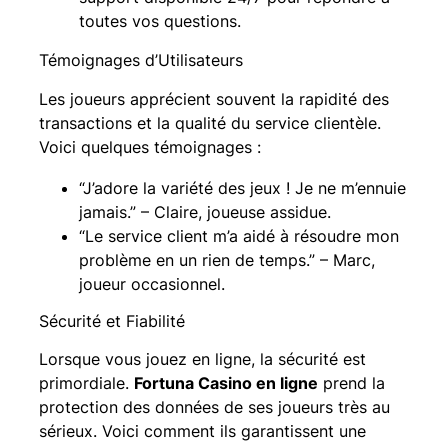
toutes vos questions.
Témoignages d’Utilisateurs
Les joueurs apprécient souvent la rapidité des
transactions et la qualité du service clientèle.
Voici quelques témoignages :
“J’adore la variété des jeux ! Je ne m’ennuie
jamais.” – Claire, joueuse assidue.
“Le service client m’a aidé à résoudre mon
problème en un rien de temps.” – Marc,
joueur occasionnel.
Sécurité et Fiabilité
Lorsque vous jouez en ligne, la sécurité est
primordiale.
Fortuna Casino en ligne
prend la
protection des données de ses joueurs très au
sérieux. Voici comment ils garantissent une