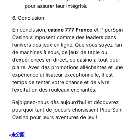
pour assurer leur intégrité.
6. Conclusion
En conclusion,
casino 777 France
et PiperSpin
Casino s’imposent comme des leaders dans
l’univers des jeux en ligne. Que vous soyez fan
de machines à sous, de jeux de table ou
d’expériences en direct, ce casino a tout pour
plaire. Avec des promotions alléchantes et une
expérience utilisateur exceptionnelle, il est
temps de tenter votre chance et de vivre
l’excitation des rouleaux enchantés.
Rejoignez-nous dès aujourd’hui et découvrez
pourquoi tant de joueurs choisissent PiperSpin
Casino pour leurs aventures de jeu !
•
未分類