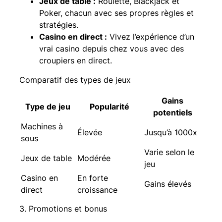
Jeux de table :
Roulette, Blackjack et
Poker, chacun avec ses propres règles et
stratégies.
Casino en direct :
Vivez l’expérience d’un
vrai casino depuis chez vous avec des
croupiers en direct.
Comparatif des types de jeux
Gains
Type de jeu
Popularité
potentiels
Machines à
Élevée
Jusqu’à 1000x
sous
Varie selon le
Jeux de table
Modérée
jeu
Casino en
En forte
Gains élevés
direct
croissance
3. Promotions et bonus