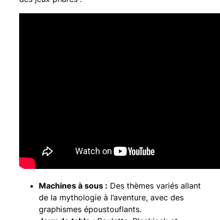
Machines à sous :
Des thèmes variés allant
de la mythologie à l’aventure, avec des
graphismes époustouflants.