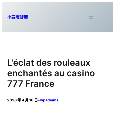
跳
至
小惡魔舒壓
主
要
內
容
L’éclat des rouleaux
enchantés au casino
777 France
•
2026 年 4 月 16 日
wpadmins