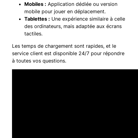
Mobiles :
Application dédiée ou version
mobile pour jouer en déplacement.
Tablettes :
Une expérience similaire à celle
des ordinateurs, mais adaptée aux écrans
tactiles.
Les temps de chargement sont rapides, et le
service client est disponible 24/7 pour répondre
à toutes vos questions.