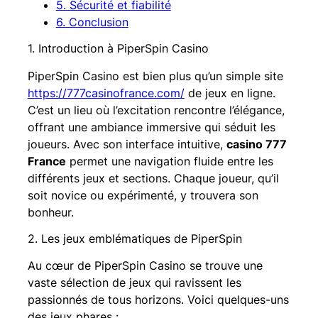
5. Sécurité et fiabilité
6. Conclusion
1. Introduction à PiperSpin Casino
PiperSpin Casino est bien plus qu’un simple site
https://777casinofrance.com/
de jeux en ligne.
C’est un lieu où l’excitation rencontre l’élégance,
offrant une ambiance immersive qui séduit les
joueurs. Avec son interface intuitive,
casino 777
France
permet une navigation fluide entre les
différents jeux et sections. Chaque joueur, qu’il
soit novice ou expérimenté, y trouvera son
bonheur.
2. Les jeux emblématiques de PiperSpin
Au cœur de PiperSpin Casino se trouve une
vaste sélection de jeux qui ravissent les
passionnés de tous horizons. Voici quelques-uns
des jeux phares :