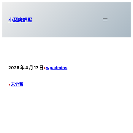
跳
至
小惡魔舒壓
主
要
內
容
•
2026 年 4 月 17 日
wpadmins
•
未分類