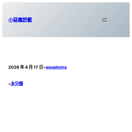
跳
至
小惡魔舒壓
主
要
內
容
•
2026 年 4 月 17 日
wpadmins
•
未分類