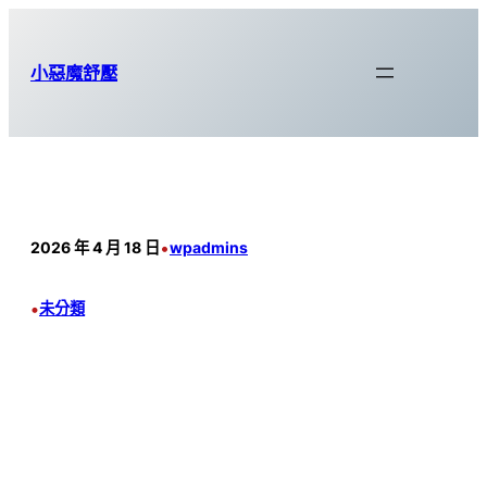
跳
至
小惡魔舒壓
主
要
內
容
•
2026 年 4 月 18 日
wpadmins
•
未分類