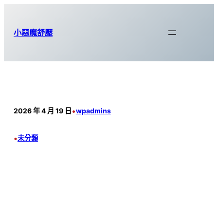
跳
至
小惡魔舒壓
主
要
內
容
•
2026 年 4 月 19 日
wpadmins
•
未分類