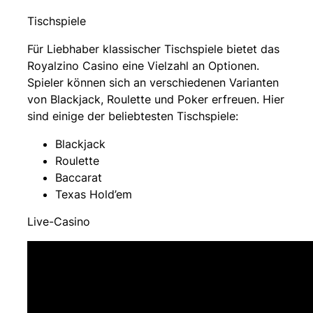
Tischspiele
Für Liebhaber klassischer Tischspiele bietet das
Royalzino Casino eine Vielzahl an Optionen.
Spieler können sich an verschiedenen Varianten
von Blackjack, Roulette und Poker erfreuen. Hier
sind einige der beliebtesten Tischspiele:
Blackjack
Roulette
Baccarat
Texas Hold’em
Live-Casino