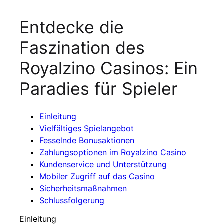
Entdecke die
Faszination des
Royalzino Casinos: Ein
Paradies für Spieler
Einleitung
Vielfältiges Spielangebot
Fesselnde Bonusaktionen
Zahlungsoptionen im Royalzino Casino
Kundenservice und Unterstützung
Mobiler Zugriff auf das Casino
Sicherheitsmaßnahmen
Schlussfolgerung
Einleitung