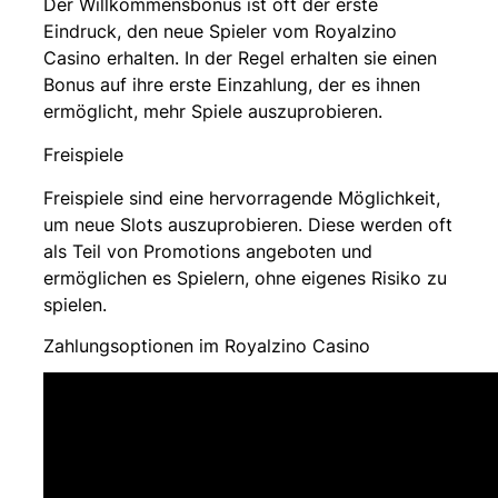
Der Willkommensbonus ist oft der erste
Eindruck, den neue Spieler vom Royalzino
Casino erhalten. In der Regel erhalten sie einen
Bonus auf ihre erste Einzahlung, der es ihnen
ermöglicht, mehr Spiele auszuprobieren.
Freispiele
Freispiele sind eine hervorragende Möglichkeit,
um neue Slots auszuprobieren. Diese werden oft
als Teil von Promotions angeboten und
ermöglichen es Spielern, ohne eigenes Risiko zu
spielen.
Zahlungsoptionen im Royalzino Casino