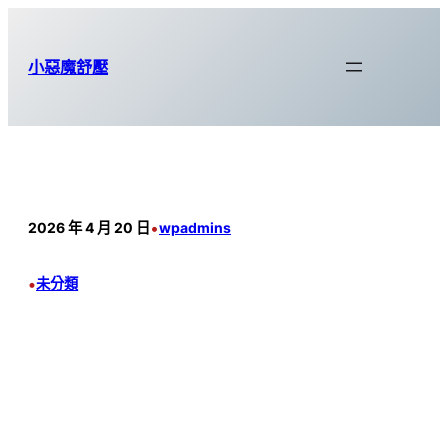
跳
至
小惡魔舒壓
主
要
內
容
•
2026 年 4 月 20 日
wpadmins
•
未分類