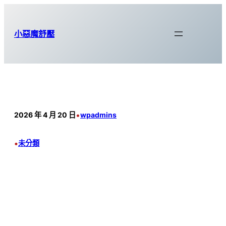
跳
至
小惡魔舒壓
主
要
內
容
•
2026 年 4 月 20 日
wpadmins
•
未分類