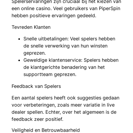
Spelerservaringen zijn cruciaal bij het kiezen van
een online casino. Veel gebruikers van PiperSpin
hebben positieve ervaringen gedeeld.
Tevreden Klanten
Snelle uitbetalingen: Veel spelers hebben
de snelle verwerking van hun winsten
geprezen.
Geweldige klantenservice: Spelers hebben
de klantgerichte benadering van het
supportteam geprezen.
Feedback van Spelers
Een aantal spelers heeft ook suggesties gedaan
voor verbeteringen, zoals meer variatie in live
dealer spellen. Echter, over het algemeen is de
feedback zeer positief.
Veiligheid en Betrouwbaarheid