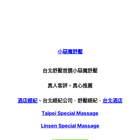
小惡魔舒壓
台北舒壓首選小惡魔舒壓
真人客評，真心推薦
酒店經紀
、台北經紀公司
、
舒壓經紀
、
台北酒店
Taipei Special Massage
Linsen Special Massage