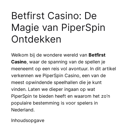
Betfirst Casino: De
Magie van PiperSpin
Ontdekken
Welkom bij de wondere wereld van
Betfirst
Casino
, waar de spanning van de spellen je
meeneemt op een reis vol avontuur. In dit artikel
verkennen we PiperSpin Casino, een van de
meest opwindende speelhallen die je kunt
vinden. Laten we dieper ingaan op wat
PiperSpin te bieden heeft en waarom het zo’n
populaire bestemming is voor spelers in
Nederland.
Inhoudsopgave