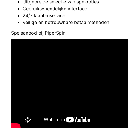
Uitgebreide selectie van spelopties
Gebruiksvriendelijke interface
24/7 klantenservice
Veilige en betrouwbare betaalmethoden
Spelaanbod bij PiperSpin