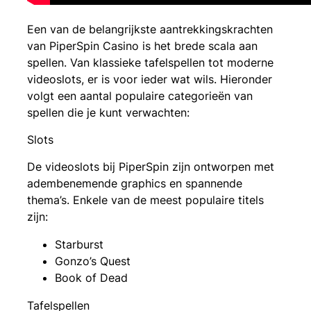
Een van de belangrijkste aantrekkingskrachten
van PiperSpin Casino is het brede scala aan
spellen. Van klassieke tafelspellen tot moderne
videoslots, er is voor ieder wat wils. Hieronder
volgt een aantal populaire categorieën van
spellen die je kunt verwachten:
Slots
De videoslots bij PiperSpin zijn ontworpen met
adembenemende graphics en spannende
thema’s. Enkele van de meest populaire titels
zijn:
Starburst
Gonzo’s Quest
Book of Dead
Tafelspellen