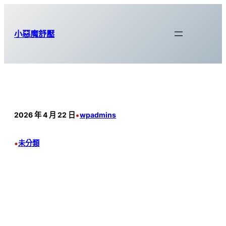
跳
至
小惡魔舒壓
主
要
內
容
•
2026 年 4 月 22 日
wpadmins
•
未分類