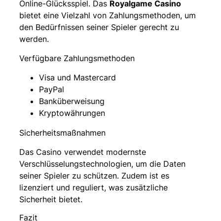
Online-Glücksspiel. Das
Royalgame Casino
bietet eine Vielzahl von Zahlungsmethoden, um
den Bedürfnissen seiner Spieler gerecht zu
werden.
Verfügbare Zahlungsmethoden
Visa und Mastercard
PayPal
Banküberweisung
Kryptowährungen
Sicherheitsmaßnahmen
Das Casino verwendet modernste
Verschlüsselungstechnologien, um die Daten
seiner Spieler zu schützen. Zudem ist es
lizenziert und reguliert, was zusätzliche
Sicherheit bietet.
Fazit