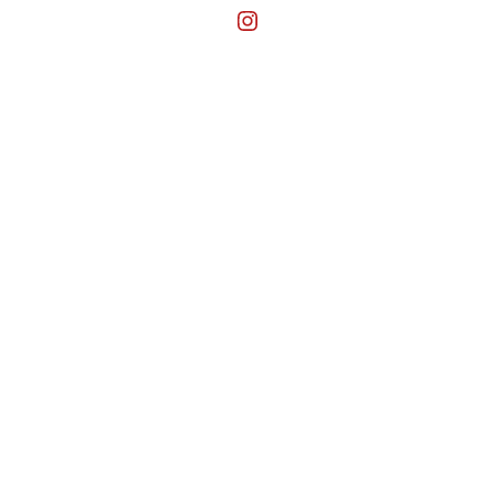
Instagram