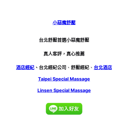
小惡魔舒壓
台北舒壓首選小惡魔舒壓
真人客評，真心推薦
酒店經紀
、台北經紀公司
、
舒壓經紀
、
台北酒店
Taipei Special Massage
Linsen Special Massage