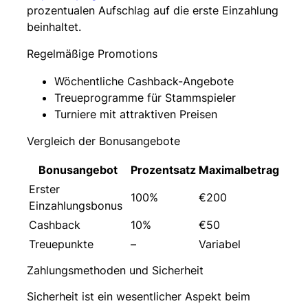
prozentualen Aufschlag auf die erste Einzahlung
beinhaltet.
Regelmäßige Promotions
Wöchentliche Cashback-Angebote
Treueprogramme für Stammspieler
Turniere mit attraktiven Preisen
Vergleich der Bonusangebote
Bonusangebot
Prozentsatz
Maximalbetrag
Erster
100%
€200
Einzahlungsbonus
Cashback
10%
€50
Treuepunkte
–
Variabel
Zahlungsmethoden und Sicherheit
Sicherheit ist ein wesentlicher Aspekt beim