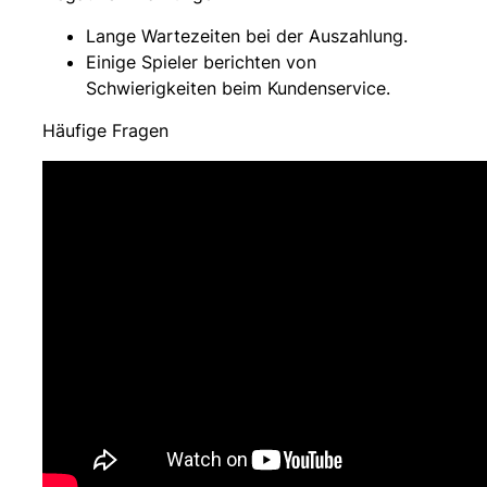
Lange Wartezeiten bei der Auszahlung.
Einige Spieler berichten von
Schwierigkeiten beim Kundenservice.
Häufige Fragen