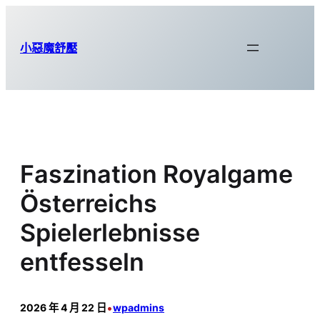
跳
至
小惡魔舒壓
主
要
內
容
Faszination Royalgame
Österreichs
Spielerlebnisse
entfesseln
•
2026 年 4 月 22 日
wpadmins