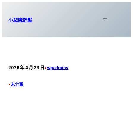
跳
至
小惡魔舒壓
主
要
內
容
•
2026 年 4 月 23 日
wpadmins
•
未分類