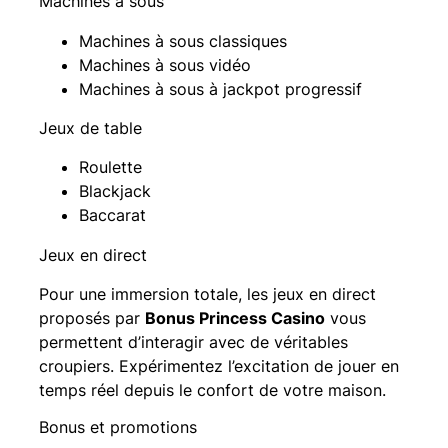
Machines à sous
Machines à sous classiques
Machines à sous vidéo
Machines à sous à jackpot progressif
Jeux de table
Roulette
Blackjack
Baccarat
Jeux en direct
Pour une immersion totale, les jeux en direct
proposés par
Bonus Princess Casino
vous
permettent d’interagir avec de véritables
croupiers. Expérimentez l’excitation de jouer en
temps réel depuis le confort de votre maison.
Bonus et promotions