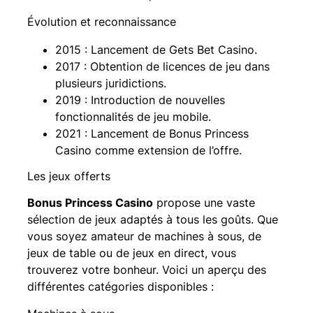
Évolution et reconnaissance
2015 : Lancement de Gets Bet Casino.
2017 : Obtention de licences de jeu dans
plusieurs juridictions.
2019 : Introduction de nouvelles
fonctionnalités de jeu mobile.
2021 : Lancement de Bonus Princess
Casino comme extension de l’offre.
Les jeux offerts
Bonus Princess Casino
propose une vaste
sélection de jeux adaptés à tous les goûts. Que
vous soyez amateur de machines à sous, de
jeux de table ou de jeux en direct, vous
trouverez votre bonheur. Voici un aperçu des
différentes catégories disponibles :