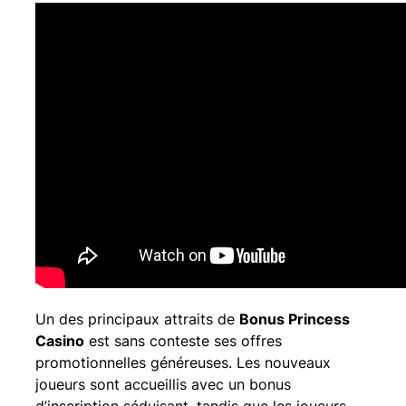
Un des principaux attraits de
Bonus Princess
Casino
est sans conteste ses offres
promotionnelles généreuses. Les nouveaux
joueurs sont accueillis avec un bonus
d’inscription séduisant, tandis que les joueurs