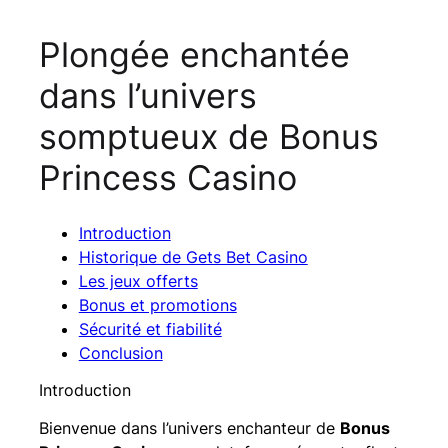
Plongée enchantée
dans l’univers
somptueux de Bonus
Princess Casino
Introduction
Historique de Gets Bet Casino
Les jeux offerts
Bonus et promotions
Sécurité et fiabilité
Conclusion
Introduction
Bienvenue dans l’univers enchanteur de
Bonus