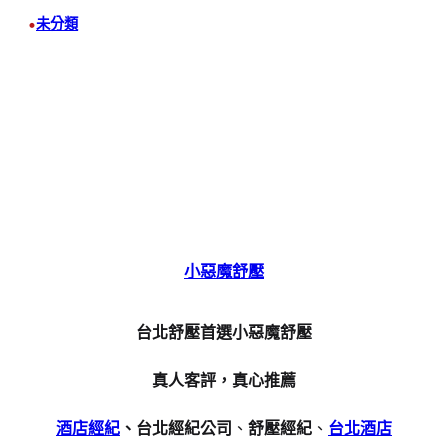
•
未分類
小惡魔舒壓
台北舒壓首選小惡魔舒壓
真人客評，真心推薦
酒店經紀
、台北經紀公司
、
舒壓經紀
、
台北酒店