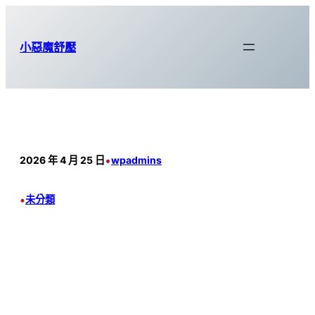
跳
至
小惡魔舒壓
主
要
內
容
•
2026 年 4 月 25 日
wpadmins
•
未分類