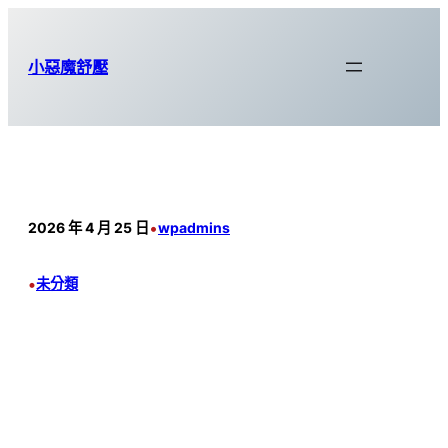
跳
至
小惡魔舒壓
主
要
內
容
•
2026 年 4 月 25 日
wpadmins
•
未分類