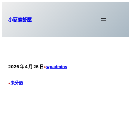
跳
至
小惡魔舒壓
主
要
內
容
•
2026 年 4 月 25 日
wpadmins
•
未分類