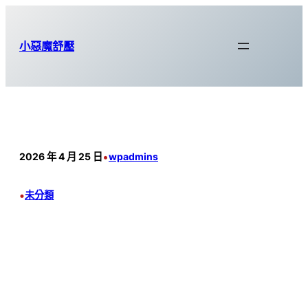
跳
至
小惡魔舒壓
主
要
內
容
•
2026 年 4 月 25 日
wpadmins
•
未分類