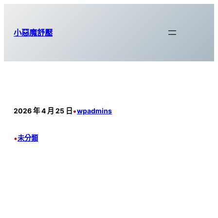
跳
至
小惡魔舒壓
主
要
內
容
•
2026 年 4 月 25 日
wpadmins
•
未分類