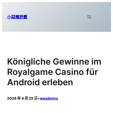
跳
至
小惡魔舒壓
主
要
內
容
Königliche Gewinne im
Royalgame Casino für
Android erleben
•
2026 年 4 月 25 日
wpadmins