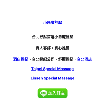
小惡魔舒壓
台北舒壓首選小惡魔舒壓
真人客評，真心推薦
酒店經紀
、台北經紀公司
、
舒壓經紀
、
台北酒店
Taipei Special Massage
Linsen Special Massage