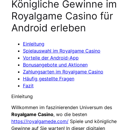
Königliche Gewinne im
Royalgame Casino für
Android erleben
Einleitung
Spielauswahl im Royalgame Casino
Vorteile der Android-App
Bonusangebote und Aktionen
Zahlungsarten im Royalgame Casino
Häufig gestellte Fragen
Fazit
Einleitung
Willkommen im faszinierenden Universum des
Royalgame Casino
, wo die besten
https://royalgamede.com/
Spiele und königliche
Gewinne auf Sie warten! In dieser digitalen