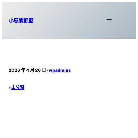
跳
至
小惡魔舒壓
主
要
內
容
•
2026 年 4 月 26 日
wpadmins
•
未分類