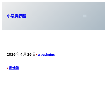
跳
至
小惡魔舒壓
主
要
內
容
•
2026 年 4 月 26 日
wpadmins
•
未分類