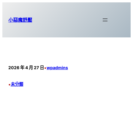
跳
至
小惡魔舒壓
主
要
內
容
•
2026 年 4 月 27 日
wpadmins
•
未分類