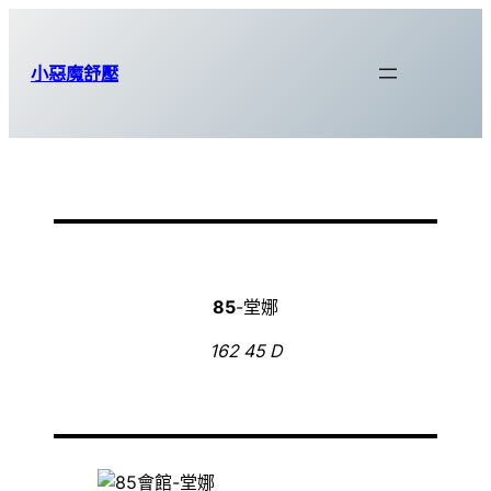
跳
至
小惡魔舒壓
主
要
內
容
85
-堂娜
162 45 D