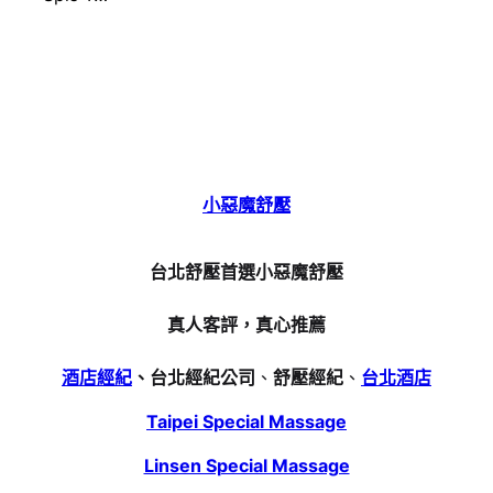
小惡魔舒壓
台北舒壓首選小惡魔舒壓
真人客評，真心推薦
酒店經紀
、台北經紀公司
、
舒壓經紀
、
台北酒店
Taipei Special Massage
Linsen Special Massage