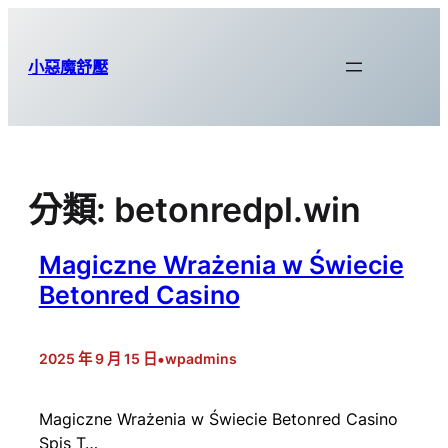
跳
至
小惡魔舒壓
主
要
內
容
分類:
betonredpl.win
Magiczne Wrażenia w Świecie
Betonred Casino
•
2025 年 9 月 15 日
wpadmins
Magiczne Wrażenia w Świecie Betonred Casino
Spis T…