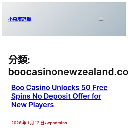
跳
至
小惡魔舒壓
主
要
內
容
分類:
boocasinonewzealand.c
Boo Casino Unlocks 50 Free
Spins No Deposit Offer for
New Players
•
2026 年 1 月 12 日
wpadmins